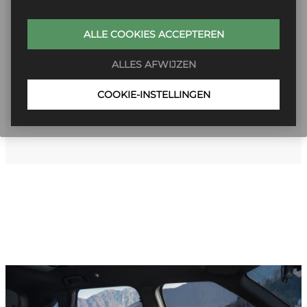
Stap in jouw BYD zonder investering, mét
maximale zekerheid.
ALLE COOKIES ACCEPTEREN
All-in maandbedrag zonder verrassingen
ALLES AFWIJZEN
Breed elektrisch aanbod
Flexibele looptijden
COOKIE-INSTELLINGEN
Bekijk ALLE modellen