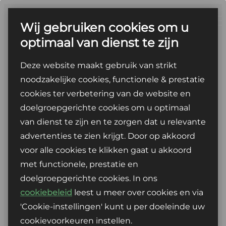
Ga
naar
Wij gebruiken cookies om u
de
optimaal van dienst te zijn
inhoud
Deze website maakt gebruik van strikt
noodzakelijke cookies, functionele & prestatie
cookies ter verbetering van de website en
doelgroepgerichte cookies om u optimaal
van dienst te zijn en te zorgen dat u relevante
advertenties te zien krijgt. Door op akkoord
voor alle cookies te klikken gaat u akkoord
met functionele, prestatie en
doelgroepgerichte cookies. In ons
cookiebeleid
leest u meer over cookies en via
Rijden zonder zorgen
Private lease bij Louwman
'Cookie-instellingen' kunt u per doeleinde uw
BYD
cookievoorkeuren instellen.