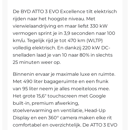
rijd je met de BYD ATTO 3 EVO Design
verder zonder laadstress. Of je nu een
De BYD ATTO 3 EVO Excellence tilt elektrisch
Geen enkele andere batterij heeft de
weekend weg plant of meerdere ritten op
‘spijker-penetratietest’ zo goed doorstaan
rijden naar het hoogste niveau. Met
één dag maakt, jouw ATTO 3 EVO brengt je
als onze Blade Battery. In deze test slaan ze
vierwielaandrijving en maar liefst 330 kW
moeiteloos naar elke bestemming. Meer
met grote kracht een metalen pin door een
vermogen sprint je in 3,9 seconden naar 100
bereik betekent meer vrijheid, elke dag
batterij om te zien wat er gebeurt. De
km/u. Tegelijk rijd je tot 470 km (WLTP)
opnieuw.
temperatuur kwam nooit boven de 60℃.
volledig elektrisch. En dankzij 220 kW DC-
Terwijl anderen soms wel 24 uur kunnen
snelladen laad je van 10 naar 80% in slechts
branden. Maar dat is niet het enige wat ons
25 minuten weer op.
zo trots maakt.
Binnenin ervaar je maximale luxe en ruimte.
Met 490 liter bagageruimte en een frunk
van 95 liter neem je alles moeiteloos mee.
Het grote 15,6″ touchscreen met Google
built-in, premium afwerking,
stoelverwarming en ventilatie, Head-Up
Display en een 360° camera maken elke rit
comfortabel en overzichtelijk. De ATTO 3 EVO