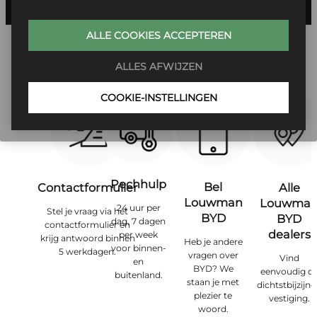
ALLE COOKIES ACCEPTEREN
ALLES AFWIJZEN
COOKIE-INSTELLINGEN
Pechhulp
Bel
Contactformulier
Alle
Louwman
Louwma
24 uur per
Stel je vraag via het
BYD
BYD
dag, 7 dagen
contactformulier en
dealers
per week
krijg antwoord binnen
Heb je andere
voor binnen-
5 werkdagen.
vragen over
Vind
en
BYD? We
eenvoudig d
buitenland.
staan je met
dichtstbijzijn
plezier te
vestiging.
woord.