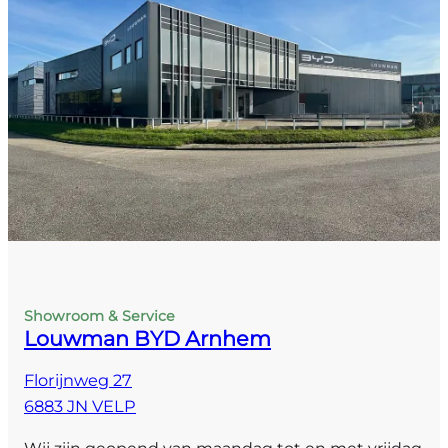
Showroom & Service
Louwman BYD Arnhem
Florijnweg 27
6883 JN VELP