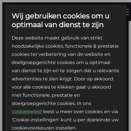
Ga
naar
Wij gebruiken cookies om u
de
optimaal van dienst te zijn
inhoud
Deze website maakt gebruik van strikt
Vragen?
noodzakelijke cookies, functionele & prestatie
Wij helpen je
cookies ter verbetering van de website en
doelgroepgerichte cookies om u optimaal
graag verder.
van dienst te zijn en te zorgen dat u relevante
advertenties te zien krijgt. Door op akkoord
Vragen over Louwman BYD, onze modellen of
voor alle cookies te klikken gaat u akkoord
een andere vraag? Neem dan gerust contact
met functionele, prestatie en
met ons op, zodat wij je verder kunnen helpen.
doelgroepgerichte cookies. In ons
cookiebeleid
leest u meer over cookies en via
'Cookie-instellingen' kunt u per doeleinde uw
cookievoorkeuren instellen.