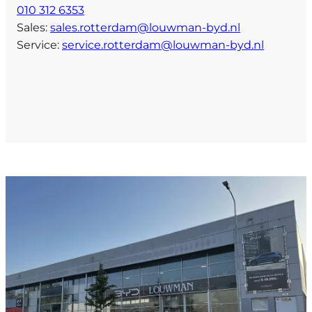
010 312 6353
Sales:
sales.rotterdam@louwman-byd.nl
Service:
service.rotterdam@louwman-byd.nl