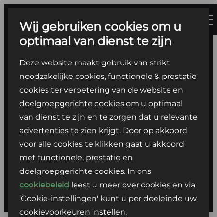
Ga
naar
Wij gebruiken cookies om u
de
optimaal van dienst te zijn
inhoud
Deze website maakt gebruik van strikt
noodzakelijke cookies, functionele & prestatie
Vestiging
cookies ter verbetering van de website en
Louwman BYD
doelgroepgerichte cookies om u optimaal
van dienst te zijn en te zorgen dat u relevante
Breda
advertenties te zien krijgt. Door op akkoord
voor alle cookies te klikken gaat u akkoord
Louwman BYD Breda biedt een uitgebreide
met functionele, prestatie en
selectie van BYD’s en een team van deskundige
doelgroepgerichte cookies. In ons
medewerkers die klaarstaan om jou te helpen.
cookiebeleid
leest u meer over cookies en via
'Cookie-instellingen' kunt u per doeleinde uw
cookievoorkeuren instellen.