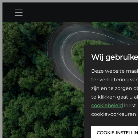
Ga
naar
de
inhoud
Wij gebruike
Deze website maakt
ter verbetering va
zijn en te zorgen d
te klikken gaat u 
cookiebeleid
leest 
cookievoorkeuren i
COOKIE-INSTELLI