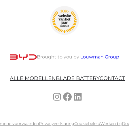
Brought to you by
Louwman Group
ALLE MODELLEN
BLADE BATTERY
CONTACT
Instagram
Facebook
LinkedIn
emene voorwaarden
Privacyverklaring
Cookiebeleid
Werken bij
Do